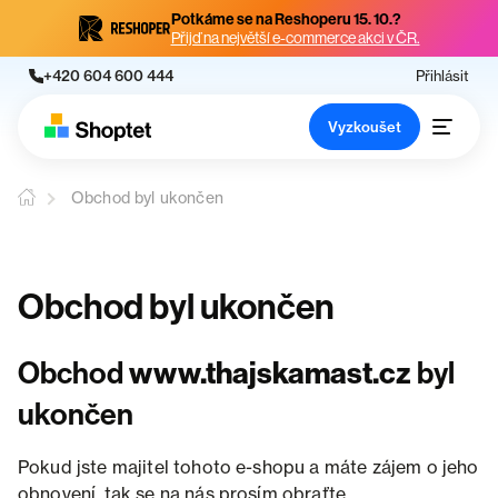
Potkáme se na Reshoperu 15. 10.?
Přijď na největší e-commerce akci v ČR.
+420 604 600 444
Přihlásit
Vyzkoušet
Obchod byl ukončen
Obchod byl ukončen
Obchod
www.thajskamast.cz
byl
ukončen
Pokud jste majitel tohoto e-shopu a máte zájem o jeho
obnovení, tak se na nás prosím obraťte.