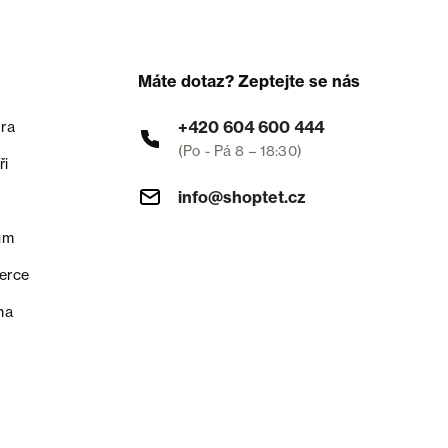
Máte dotaz? Zeptejte se nás
+420 604 600 444
ra
(Po - Pá 8 – 18:30)
ři
info@shoptet.cz
um
erce
na