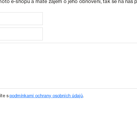
ohoto e-shopu a máte zájem o jeho obnovení, tak se na nás 
íte s
podmínkami ochrany osobních údajů
.