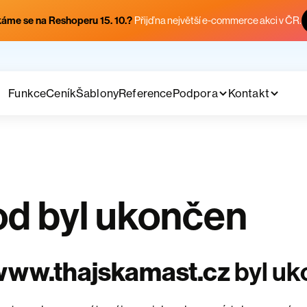
áme se na Reshoperu 15. 10.?
Přijď na největší e-commerce akci v ČR.
Funkce
Ceník
Šablony
Reference
Podpora
Kontakt
d byl ukončen
www.thajskamast.cz
byl u