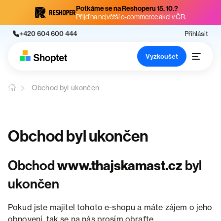
Potkáme se na Reshoperu 15. 10.?
Přijď na největší e-commerce akci v ČR.
+420 604 600 444
Přihlásit
Vyzkoušet
Obchod byl ukončen
Obchod byl ukončen
Obchod
www.thajskamast.cz
byl
ukončen
Pokud jste majitel tohoto e-shopu a máte zájem o jeho
obnovení, tak se na nás prosím obraťte.