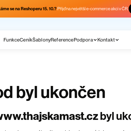
áme se na Reshoperu 15. 10.?
Přijď na největší e-commerce akci v ČR.
Funkce
Ceník
Šablony
Reference
Podpora
Kontakt
d byl ukončen
www.thajskamast.cz
byl u