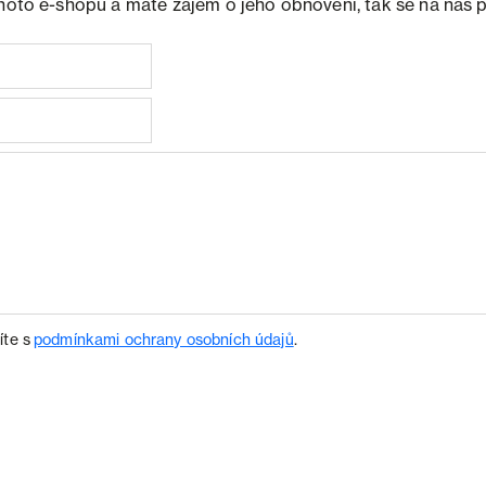
ohoto e-shopu a máte zájem o jeho obnovení, tak se na nás 
íte s
podmínkami ochrany osobních údajů
.