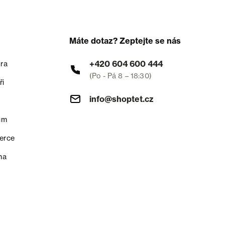
Máte dotaz? Zeptejte se nás
+420 604 600 444
ra
(Po - Pá 8 – 18:30)
ři
info@shoptet.cz
um
erce
na