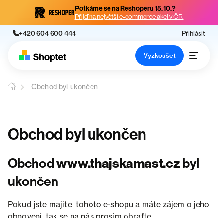
Potkáme se na Reshoperu 15. 10.?
Přijď na největší e-commerce akci v ČR.
+420 604 600 444
Přihlásit
Vyzkoušet
Obchod byl ukončen
Obchod byl ukončen
Obchod
www.thajskamast.cz
byl
ukončen
Pokud jste majitel tohoto e-shopu a máte zájem o jeho
obnovení, tak se na nás prosím obraťte.